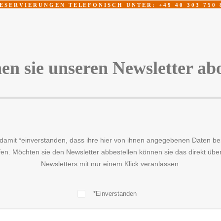
E S E R V I E R U N G E N T E L E F O N I S C H U N T E R : + 4 9 4 0 3 0 3 7 5 0 
ANFAHRT
SHOP
KARTEN
NEWS &
en sie unseren Newsletter abo
 damit *einverstanden, dass ihre hier von ihnen angegebenen Daten b
en. Möchten sie den Newsletter abbestellen können sie das direkt über 
Newsletters mit nur einem Klick veranlassen.
*Einverstanden